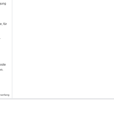
igung
, für
r
site
en.
enanfang