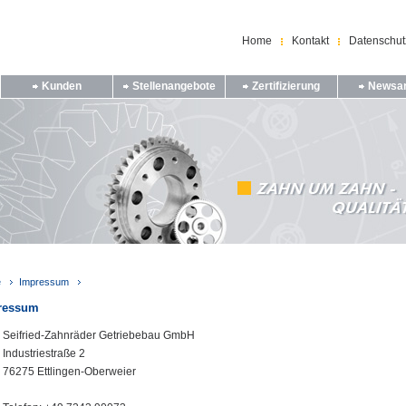
Home
Kontakt
Datenschut
Kunden
Stellenangebote
Zertifizierung
Newsar
e
Impressum
ressum
Seifried-Zahnräder Getriebebau GmbH
Industriestraße 2
76275 Ettlingen-Oberweier